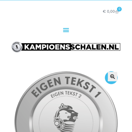
0
€
0,00