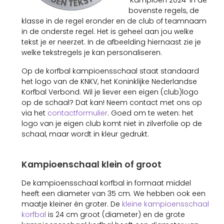
‘Kampioen 2024’ in de
bovenste regels, de
klasse in de regel eronder en de club of teamnaam
in de onderste regel. Het is geheel aan jou welke
tekst je er neerzet. In de afbeelding hiernaast zie je
welke tekstregels je kan personaliseren.
Op de korfbal kampioensschaal staat standaard
het logo van de KNKV, het Koninklijke Nederlandse
Korfbal Verbond. Wil je liever een eigen (club)logo
op de schaal? Dat kan! Neem contact met ons op
via het
contactformulier
. Goed om te weten: het
logo van je eigen club komt niet in zilverfolie op de
schaal, maar wordt in kleur gedrukt.
Kampioenschaal klein of groot
De kampioensschaal korfbal in formaat middel
heeft een diameter van 35 cm. We hebben ook een
maatje kleiner én groter. De
kleine kampioensschaal
korfbal
is 24 cm groot (diameter) en de grote