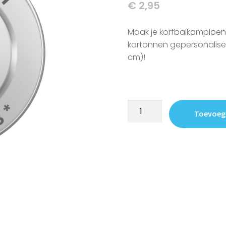
€
2,95
Maak je korfbalkampioen
kartonnen gepersonalise
cm)!
Toevoeg