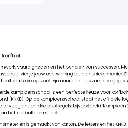
 korfbal
 teamwork, vaardigheden en het behalen van successen. M
schaal vier je jouw overwinning op een unieke manier. De
fbalteams die op zoek zijn naar een duurzame en geperso
rde kampioensschaal is een perfecte keuze voor korfbalv
ond (KNKB). Op de kampioensschaal staat het officiële lo
e te voegen aan drie tekstregels: bijvoorbeeld ‘Kampioen 
in het korfbalteam speelt.
imeter en is gemaakt van karton. De letters en het KNKB-l