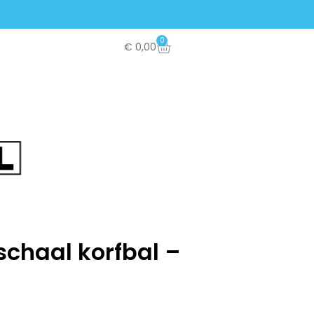
0
€
0,00
chaal korfbal –